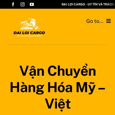
Skip
to
content
Go to...
Trang chủ
Mua hộ
Vận Chuyển
Gửi hàng
Tra cứu đơn hàng
Hàng Hóa Mỹ –
Chính sách
Việt
Giới thiệu